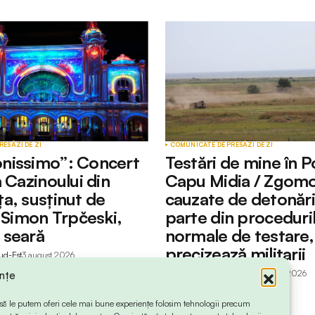
RESĂ
ZI DE ZI
COMUNICATE DE PRESĂ
ZI DE ZI
nissimo”: Concert
Testări de mine în P
 Cazinoului din
Capu Midia / Zgomo
a, susținut de
cauzate de detonări
l Simon Trpčeski,
parte din proceduri
 seară
normale de testare,
precizează militarii
ud-Est
3 august 2026
by
Redactia Info Sud-Est
3 august 2026
ințe
 ca să le putem oferi cele mai bune experiențe folosim tehnologii precum