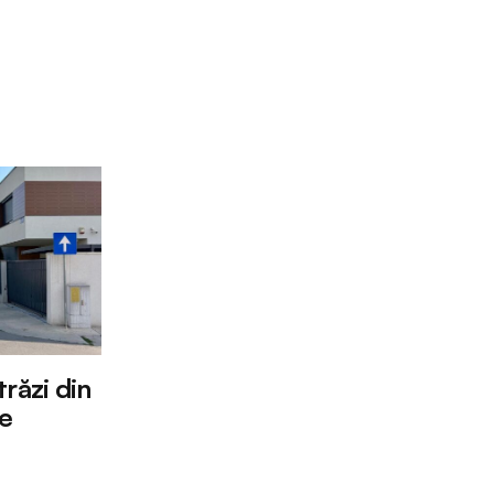
răzi din
re