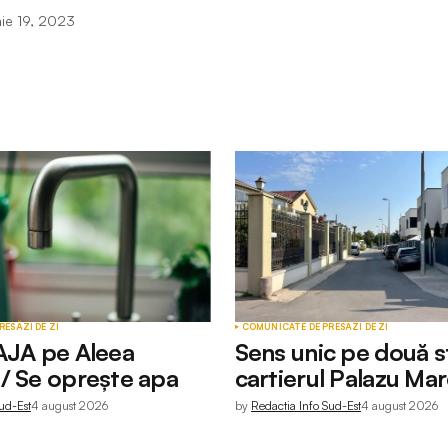
nie 19, 2023
RESĂ
ZI DE ZI
COMUNICATE DE PRESĂ
ZI DE ZI
AJA pe Aleea
Sens unic pe două st
/ Se oprește apa
cartierul Palazu Ma
ud-Est
4 august 2026
by
Redactia Info Sud-Est
4 august 2026