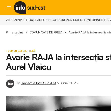
ZI DE ZI
INVESTIGAȚII
VIDEO
debunkeria
REPORTAJ
EXTERNE
OPINII
INTERV
Prima pagină
COMUNICATE DE PRESĂ
Avarie RAJA la intersecția st
COMUNICATE DE PRESĂ
Avarie RAJA la intersecția s
Aurel Vlaicu
by
Redactia Info Sud-Est
19 iunie 2023