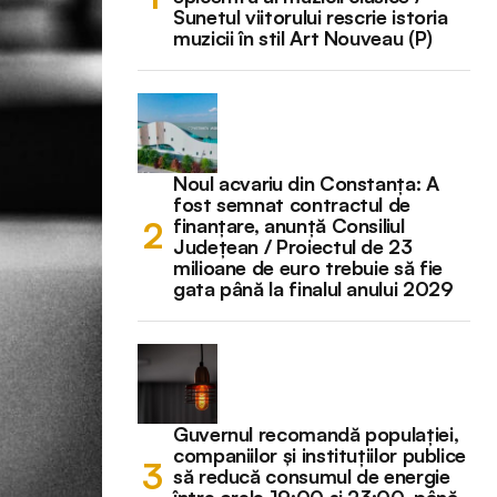
Sunetul viitorului rescrie istoria
muzicii în stil Art Nouveau (P)
Noul acvariu din Constanța: A
fost semnat contractul de
finanțare, anunță Consiliul
Județean / Proiectul de 23
milioane de euro trebuie să fie
gata până la finalul anului 2029
Guvernul recomandă populației,
companiilor și instituțiilor publice
să reducă consumul de energie
între orele 19:00 și 23:00, până