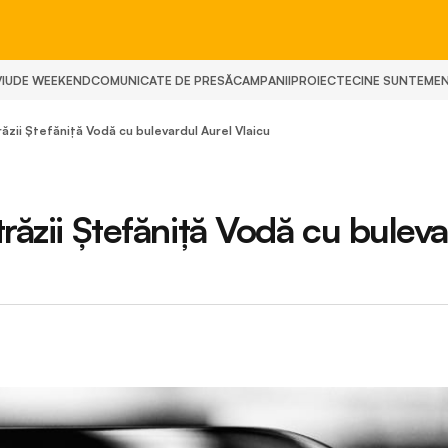
IU
DE WEEKEND
COMUNICATE DE PRESĂ
CAMPANII
PROIECTE
CINE SUNTEM
E
răzii Ștefăniță Vodă cu bulevardul Aurel Vlaicu
trăzii Ștefăniță Vodă cu bulev