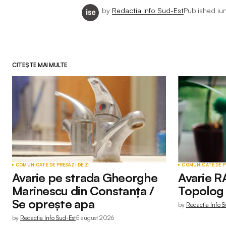
by
Redactia Info Sud-Est
Published
iu
CITEȘTE MAI MULTE
COMUNICATE DE PRESĂ
ZI DE ZI
COMUNICATE DE P
Avarie pe strada Gheorghe
Avarie R
Marinescu din Constanța /
Topolog 
Se oprește apa
by
Redactia Info S
by
Redactia Info Sud-Est
5 august 2026