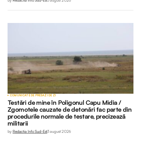
by
Redactia Info Sud-Est
3 august 2026
COMUNICATE DE PRESĂ
ZI DE ZI
Testări de mine în Poligonul Capu Midia /
Zgomotele cauzate de detonări fac parte din
procedurile normale de testare, precizează
militarii
by
Redactia Info Sud-Est
3 august 2026