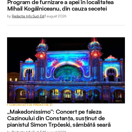
Program de furnizare a apei în localitatea
Mihail Kogălniceanu, din cauza secetei
by
Redactia Info Sud-Est
3 august 2026
COMUNICATE DE PRESĂ
ZI DE ZI
„Makedonissimo”: Concert pe faleza
Cazinoului din Constanța, susținut de
pianistul Simon Trpčeski, sâmbătă seară