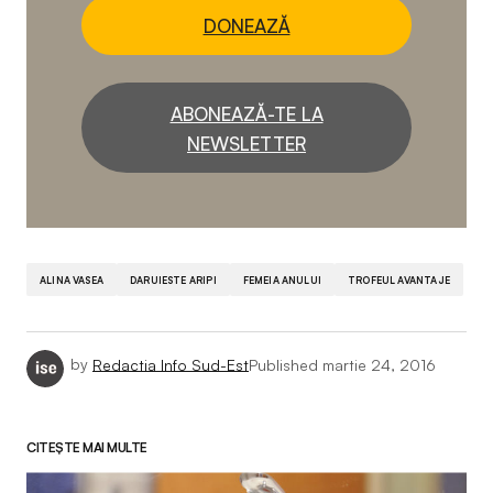
DONEAZĂ
ABONEAZĂ-TE LA
NEWSLETTER
ALINA VASEA
DARUIESTE ARIPI
FEMEIA ANULUI
TROFEUL AVANTAJE
by
Redactia Info Sud-Est
Published
martie 24, 2016
CITEȘTE MAI MULTE