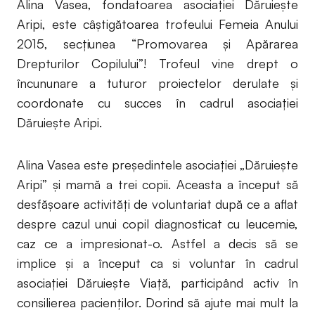
Alina Vasea, fondatoarea asociaţiei Dăruieşte
Aripi, este câştigătoarea trofeului Femeia Anului
2015, secţiunea “Promovarea şi Apărarea
Drepturilor Copilului”! Trofeul vine drept o
încununare a tuturor proiectelor derulate şi
coordonate cu succes în cadrul asociaţiei
Dăruieşte Aripi.
Alina Vasea este preşedintele asociaţiei „Dăruieşte
Aripi” şi mamă a trei copii. Aceasta a început să
desfăşoare activităţi de voluntariat după ce a aflat
despre cazul unui copil diagnosticat cu leucemie,
caz ce a impresionat-o. Astfel a decis să se
implice şi a început ca si voluntar în cadrul
asociaţiei Dăruieşte Viaţă, participând activ în
consilierea pacienţilor. Dorind să ajute mai mult la