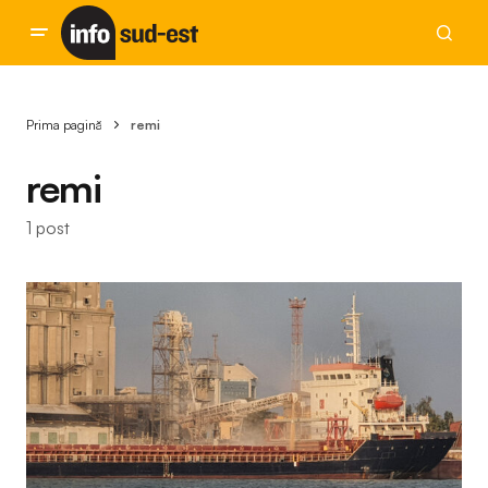
Prima pagină
remi
remi
1 post