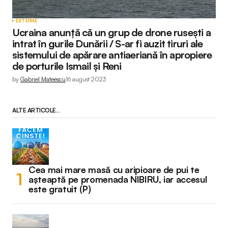
EXTERNE
Ucraina anunță că un grup de drone ruseşti a
intrat în gurile Dunării / S-ar fi auzit tiruri ale
sistemului de apărare antiaeriană în apropiere
de porturile Ismail și Reni
by
Gabriel Mateescu
16 august 2023
ALTE ARTICOLE...
Cea mai mare masă cu aripioare de pui te
așteaptă pe promenada NIBIRU, iar accesul
este gratuit (P)