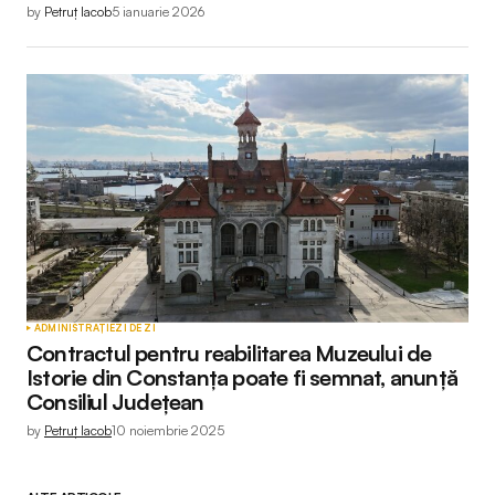
by
Petruț Iacob
5 ianuarie 2026
ADMINISTRAȚIE
ZI DE ZI
Contractul pentru reabilitarea Muzeului de
Istorie din Constanța poate fi semnat, anunță
Consiliul Județean
by
Petruț Iacob
10 noiembrie 2025