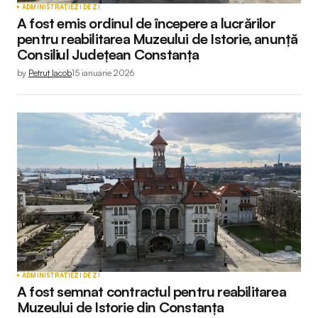
ADMINISTRAȚIE
ZI DE ZI
A fost emis ordinul de începere a lucrărilor
pentru reabilitarea Muzeului de Istorie, anunță
Consiliul Județean Constanța
by
Petruț Iacob
15 ianuarie 2026
ADMINISTRAȚIE
ZI DE ZI
A fost semnat contractul pentru reabilitarea
Muzeului de Istorie din Constanța