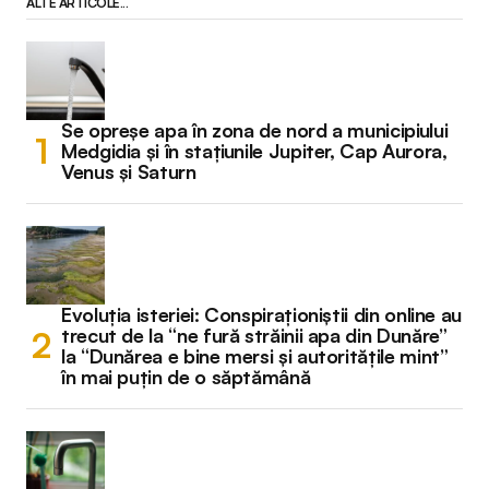
ALTE ARTICOLE...
Se opreșe apa în zona de nord a municipiului
Medgidia și în stațiunile Jupiter, Cap Aurora,
Venus și Saturn
Evoluția isteriei: Conspiraționiștii din online au
trecut de la “ne fură străinii apa din Dunăre”
la “Dunărea e bine mersi și autoritățile mint”
în mai puțin de o săptămână