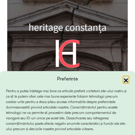
Preferințe
Pentru a putea înțelege mai bine ce articole preferă vizitatorii site-ului nostru și
ca să le putem oferi cele mai bune experiențe folosim tehnologii precum
cookie-urile pentru a stoca și/sau accesa informațiile despre preferințele
dumneavoastră privind articolele noastre. Consimțământul pentru aceste
tehnologii ne va permite să procesăm date precum comportamentul de
navigare sau ID-uri unice pe acest site. Dezactivarea sau retragerea
consimțământului poate afecta negativ anumite caracteristici și funcții ale site-
ului precum și deciziile noastre privind articolele viitoare.