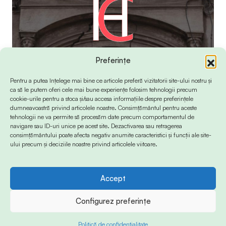
Preferințe
Pentru a putea înțelege mai bine ce articole preferă vizitatorii site-ului nostru și
ca să le putem oferi cele mai bune experiențe folosim tehnologii precum
cookie-urile pentru a stoca și/sau accesa informațiile despre preferințele
dumneavoastră privind articolele noastre. Consimțământul pentru aceste
tehnologii ne va permite să procesăm date precum comportamentul de
navigare sau ID-uri unice pe acest site. Dezactivarea sau retragerea
consimțământului poate afecta negativ anumite caracteristici și funcții ale site-
ului precum și deciziile noastre privind articolele viitoare.
Accept
© 2024 Info-Sud-Est. All Rights Reserved.
Configurez preferințe
Politică de confidențialitate