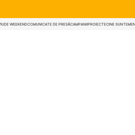
IU
DE WEEKEND
COMUNICATE DE PRESĂ
CAMPANII
PROIECTE
CINE SUNTEM
E