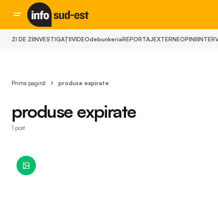
ZI DE ZI
INVESTIGAȚII
VIDEO
debunkeria
REPORTAJ
EXTERNE
OPINII
INTERV
Prima pagină
produse expirate
produse expirate
1 post