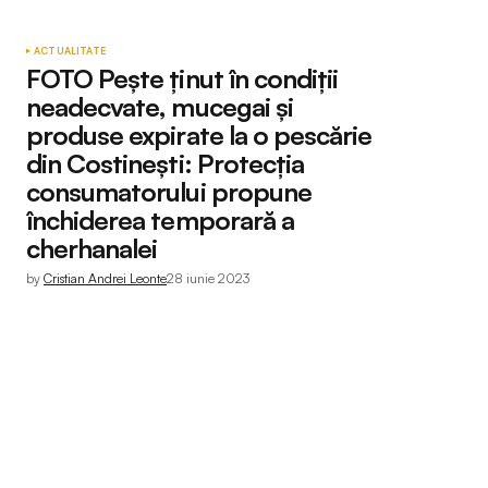
ACTUALITATE
FOTO Pește ținut în condiții
neadecvate, mucegai și
produse expirate la o pescărie
din Costinești: Protecția
consumatorului propune
închiderea temporară a
cherhanalei
by
Cristian Andrei Leonte
28 iunie 2023