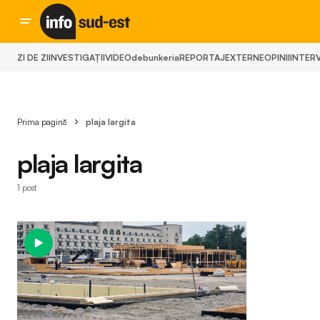
ZI DE ZI
INVESTIGAȚII
VIDEO
debunkeria
REPORTAJ
EXTERNE
OPINII
INTERV
Prima pagină
plaja largita
plaja largita
1 post