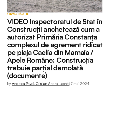
INVESTIGAȚII
VIDEO Inspectoratul de Stat în
Construcții anchetează cum a
autorizat Primăria Constanța
complexul de agrement ridicat
pe plaja Caelia din Mamaia /
Apele Române: Construcția
trebuie parțial demolată
(documente)
by
Andreea Pavel, Cristian Andrei Leonte
17 mai 2024