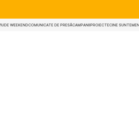
IU
DE WEEKEND
COMUNICATE DE PRESĂ
CAMPANII
PROIECTE
CINE SUNTEM
E