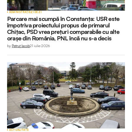
ADMINISTRAȚIE
ZI DE ZI
Parcare mai scumpă în Constanța: USR este
împotriva proiectului propus de primarul
Chițac, PSD vrea prețuri comparabile cu alte
orașe din România, PNL încă nu s-a decis
by
Petruț Iacob
21 iulie 2026
ACTUALITATE