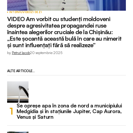
INTERVIU
VIDEO
ZI DE ZI
VIDEO Am vorbit cu studenți moldoveni
despre agresivitatea propagandei ruse
înaintea alegerilor cruciale de la Chișinău:
„Este șocantă această bulă în care au nimerit
și sunt influențați fără să realizeze”
by
Petruț Iacob
20 septembrie 2025
ALTE ARTICOLE...
Se opreșe apa în zona de nord a municipiului
Medgidia și în stațiunile Jupiter, Cap Aurora,
Venus și Saturn