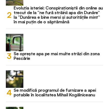
Evoluția isteriei: Conspiraționiștii din online au
trecut de la “ne fură străinii apa din Dunăre”
la “Dunărea e bine mersi și autoritățile mint”
în mai puțin de o săptămână
Se oprește apa pe mai multe străzi din zona
Pescărie
Se modifică programul de furnizare a apei
potabile în localitatea Mihail Kogălniceanu