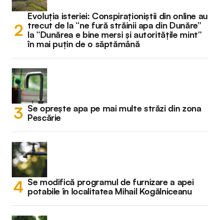
Evoluția isteriei: Conspiraționiștii din online au
trecut de la “ne fură străinii apa din Dunăre”
la “Dunărea e bine mersi și autoritățile mint”
în mai puțin de o săptămână
Se oprește apa pe mai multe străzi din zona
Pescărie
Se modifică programul de furnizare a apei
potabile în localitatea Mihail Kogălniceanu