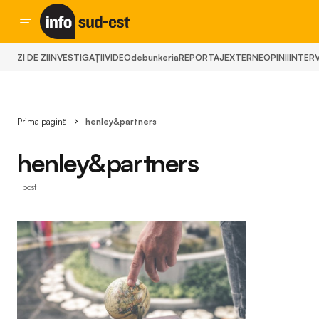
ZI DE ZI
INVESTIGAȚII
VIDEO
debunkeria
REPORTAJ
EXTERNE
OPINII
INTERV
Prima pagină
henley&partners
henley&partners
1 post