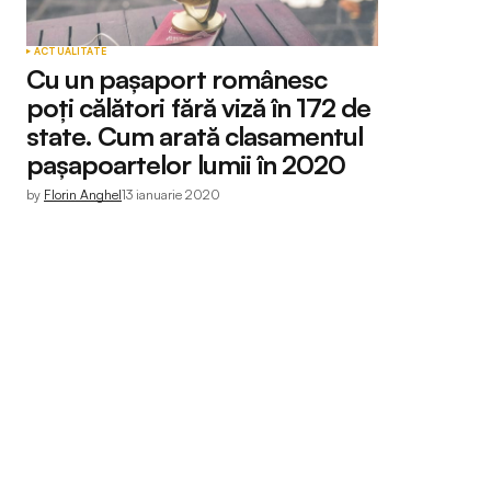
ACTUALITATE
Cu un paşaport românesc
poți călători fără viză în 172 de
state. Cum arată clasamentul
paşapoartelor lumii în 2020
by
Florin Anghel
13 ianuarie 2020