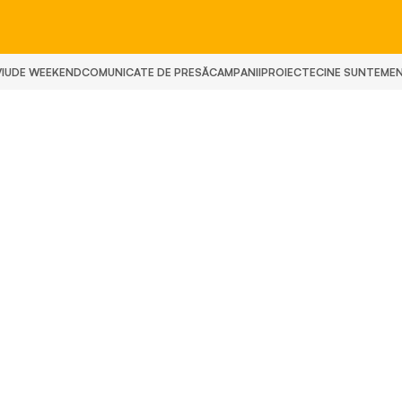
IU
DE WEEKEND
COMUNICATE DE PRESĂ
CAMPANII
PROIECTE
CINE SUNTEM
E