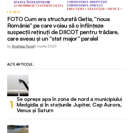
ZI DE ZI
FOTO Cum era structurată Geția, ”noua
Românie” pe care voiau să o înființeze
suspecții reținuți de DIICOT pentru trădare,
care aveau și un ”stat major” paralel
by
Andreea Pavel
6 martie 2025
ALTE ARTICOLE...
Se opreșe apa în zona de nord a municipiului
Medgidia și în stațiunile Jupiter, Cap Aurora,
Venus și Saturn