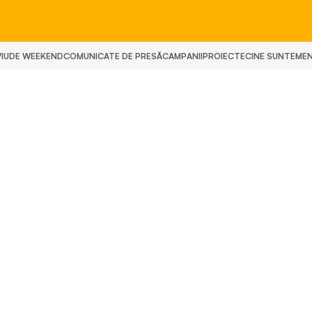
IU
DE WEEKEND
COMUNICATE DE PRESĂ
CAMPANII
PROIECTE
CINE SUNTEM
E