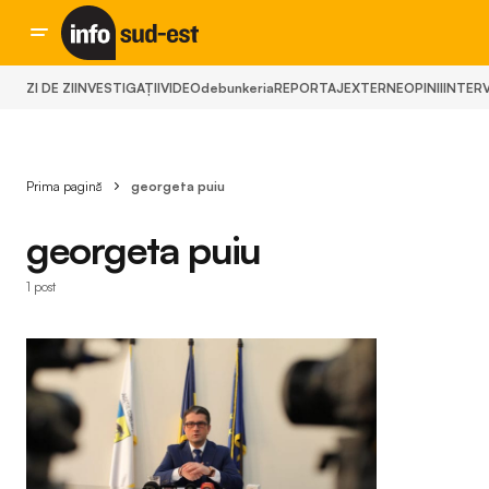
ZI DE ZI
INVESTIGAȚII
VIDEO
debunkeria
REPORTAJ
EXTERNE
OPINII
INTERV
Prima pagină
georgeta puiu
georgeta puiu
1 post