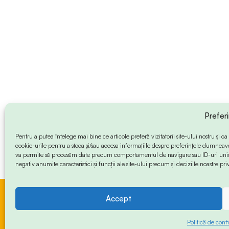
Prefer
Pentru a putea înțelege mai bine ce articole preferă vizitatorii site-ului nostru și
cookie-urile pentru a stoca și/sau accesa informațiile despre preferințele dumneav
va permite să procesăm date precum comportamentul de navigare sau ID-uri unice
negativ anumite caracteristici și funcții ale site-ului precum și deciziile noastre priv
Accept
© 2024 Info-Sud-Est. All Rights Reserved.
Politică de confi