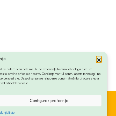
ințe
 ca să le putem oferi cele mai bune experiențe folosim tehnologii precum
oastră privind articolele noastre. Consimțământul pentru aceste tehnologii ne
 pe acest site. Dezactivarea sau retragerea consimțământului poate afecta
ind articolele viitoare.
Configurez preferințe
dențialitate