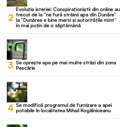
Evoluția isteriei: Conspiraționiștii din online au
trecut de la “ne fură străinii apa din Dunăre”
la “Dunărea e bine mersi și autoritățile mint”
în mai puțin de o săptămână
Se oprește apa pe mai multe străzi din zona
Pescărie
Se modifică programul de furnizare a apei
potabile în localitatea Mihail Kogălniceanu