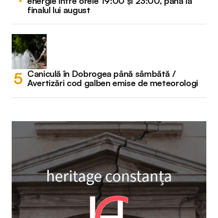
energie între orele 19:00 și 23:00, până la
finalul lui august
Caniculă în Dobrogea până sâmbătă /
Avertizări cod galben emise de meteorologi