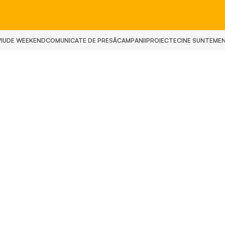
IU
DE WEEKEND
COMUNICATE DE PRESĂ
CAMPANII
PROIECTE
CINE SUNTEM
E