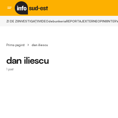
ZI DE ZI
INVESTIGAȚII
VIDEO
debunkeria
REPORTAJ
EXTERNE
OPINII
INTERV
Prima pagină
dan iliescu
dan iliescu
1 post