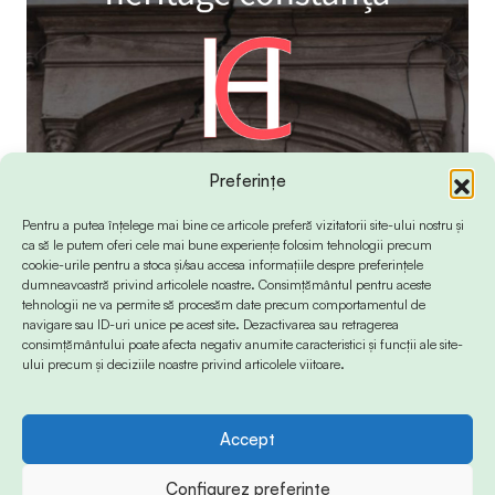
Preferințe
Pentru a putea înțelege mai bine ce articole preferă vizitatorii site-ului nostru și
ca să le putem oferi cele mai bune experiențe folosim tehnologii precum
cookie-urile pentru a stoca și/sau accesa informațiile despre preferințele
dumneavoastră privind articolele noastre. Consimțământul pentru aceste
tehnologii ne va permite să procesăm date precum comportamentul de
navigare sau ID-uri unice pe acest site. Dezactivarea sau retragerea
consimțământului poate afecta negativ anumite caracteristici și funcții ale site-
ului precum și deciziile noastre privind articolele viitoare.
Accept
© 2024 Info-Sud-Est. All Rights Reserved.
Configurez preferințe