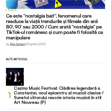
ZI DE ZI
Ce este ”nostalgia bait”, fenomenul care
readuce la viață trendurile și filmele din anii
80’, 90’ sau 2000 / Cum arată ”nostalgia” pe
TikTok-ul românesc și cum poate fi folosită ca
manipulare
by
Alex Șerban
28 aprilie 2025
ALTE ARTICOLE...
Cazino Music Festival: Clădirea legendară a
Constanței, noul epicentru al muzicii clasice /
Sunetul viitorului rescrie istoria muzicii în stil
Art Nouveau (P)