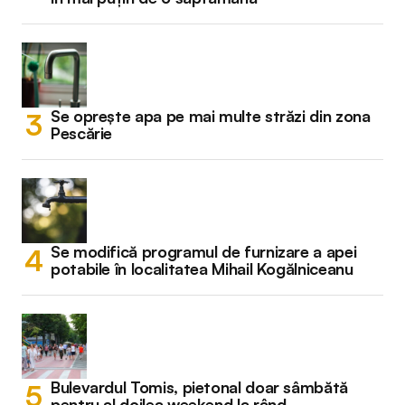
Se oprește apa pe mai multe străzi din zona
Pescărie
Se modifică programul de furnizare a apei
potabile în localitatea Mihail Kogălniceanu
Bulevardul Tomis, pietonal doar sâmbătă
pentru al doilea weekend la rând