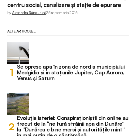
centru social, canalizare și stație de epurare
by
Alexandra Rândunică
25 septembrie 2016
ALTE ARTICOLE...
Se opreșe apa în zona de nord a municipiului
Medgidia și în stațiunile Jupiter, Cap Aurora,
Venus și Saturn
Evoluția isteriei: Conspiraționiștii din online au
trecut de la “ne fură străinii apa din Dunăre”
la “Dunărea e bine mersi și autoritățile mint”
în mai puțin de o săptămână