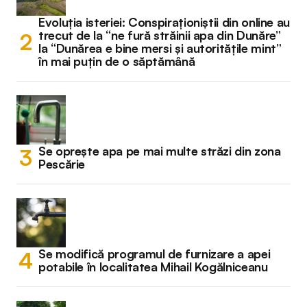
Evoluția isteriei: Conspiraționiștii din online au
trecut de la “ne fură străinii apa din Dunăre”
la “Dunărea e bine mersi și autoritățile mint”
în mai puțin de o săptămână
Se oprește apa pe mai multe străzi din zona
Pescărie
Se modifică programul de furnizare a apei
potabile în localitatea Mihail Kogălniceanu