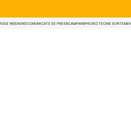
IU
DE WEEKEND
COMUNICATE DE PRESĂ
CAMPANII
PROIECTE
CINE SUNTEM
E