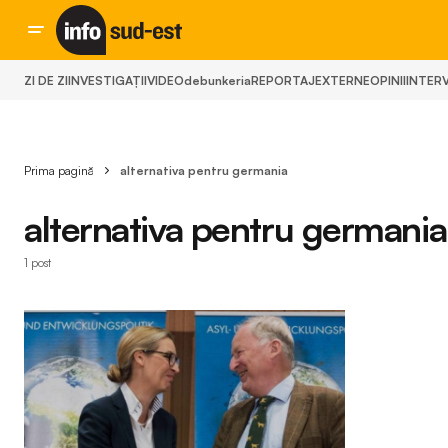
ZI DE ZI
INVESTIGAȚII
VIDEO
debunkeria
REPORTAJ
EXTERNE
OPINII
INTERV
Prima pagină
alternativa pentru germania
alternativa pentru germania
1 post