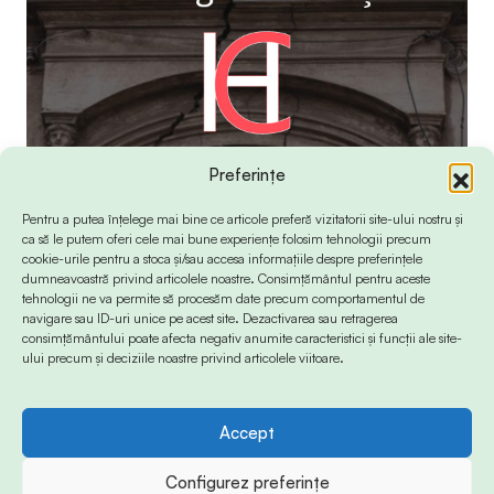
Preferințe
Pentru a putea înțelege mai bine ce articole preferă vizitatorii site-ului nostru și
ca să le putem oferi cele mai bune experiențe folosim tehnologii precum
cookie-urile pentru a stoca și/sau accesa informațiile despre preferințele
dumneavoastră privind articolele noastre. Consimțământul pentru aceste
tehnologii ne va permite să procesăm date precum comportamentul de
navigare sau ID-uri unice pe acest site. Dezactivarea sau retragerea
consimțământului poate afecta negativ anumite caracteristici și funcții ale site-
ului precum și deciziile noastre privind articolele viitoare.
Accept
© 2024 Info-Sud-Est. All Rights Reserved.
Configurez preferințe