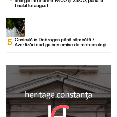
energie între orele 19:00 și 23:00, până la
finalul lui august
Caniculă în Dobrogea până sâmbătă /
Avertizări cod galben emise de meteorologi