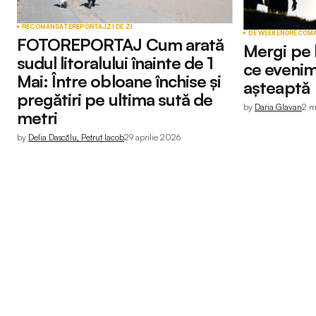
RECOMANDATE
REPORTAJ
ZI DE ZI
DE WEEKEND
RECOM
FOTOREPORTAJ Cum arată
Mergi pe l
sudul litoralului înainte de 1
ce evenim
Mai: Între obloane închise și
așteaptă
pregătiri pe ultima sută de
by
Daria Glavan
2 m
metri
by
Delia Dascălu, Petruț Iacob
29 aprilie 2026