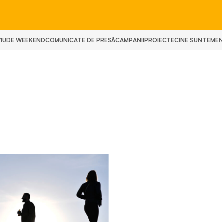
IU
DE WEEKEND
COMUNICATE DE PRESĂ
CAMPANII
PROIECTE
CINE SUNTEM
E