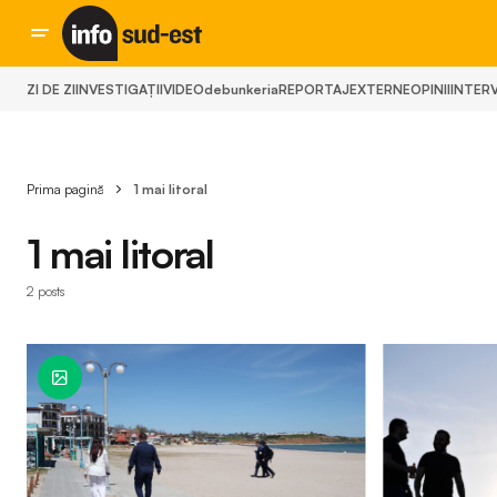
ZI DE ZI
INVESTIGAȚII
VIDEO
debunkeria
REPORTAJ
EXTERNE
OPINII
INTERV
Prima pagină
1 mai litoral
1 mai litoral
2 posts