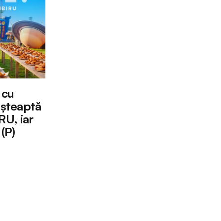
 cu
așteaptă
U, iar
(P)