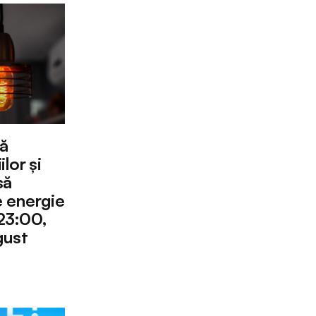
ă
lor și
să
 energie
 23:00,
ugust