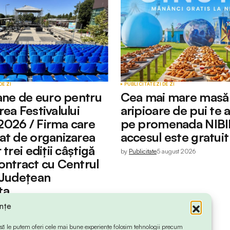
DE ZI
PUBLICITATE
ZI DE ZI
oane de euro pentru
Cea mai mare masă
ea Festivalului
aripioare de pui te 
026 / Firma care
pe promenada NIBIR
at de organizarea
accesul este gratuit 
 trei ediții câștigă
by
Publicitate
5 august 2026
ontract cu Centrul
 Județean
ța
ugust 2026
ințe
 ca să le putem oferi cele mai bune experiențe folosim tehnologii precum