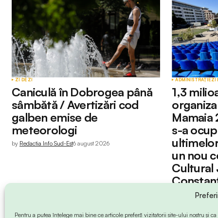
ZI DE ZI
ADMINISTRAȚIE
ZI 
Caniculă în Dobrogea până
1,3 mili
sâmbătă / Avertizări cod
organizar
galben emise de
Mamaia 2
meteorologi
s-a ocup
ultimelor
by
Redactia Info Sud-Est
6 august 2026
un nou c
Cultural
Constan
by
Petruț Iacob
6 a
Prefer
Pentru a putea înțelege mai bine ce articole preferă vizitatorii site-ului nostru și