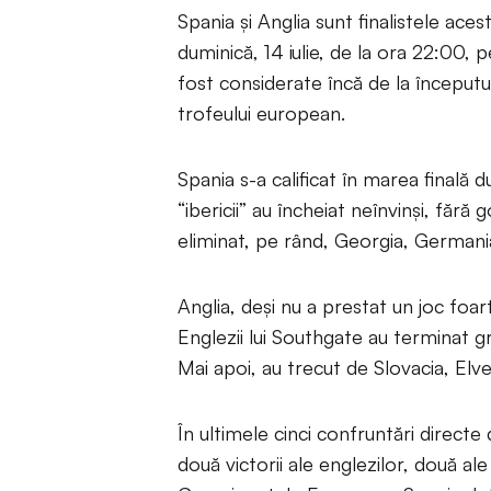
Spania și Anglia sunt finalistele aces
duminică, 14 iulie, de la ora 22:00,
fost considerate încă de la începutul
trofeului european.
Spania s-a calificat în marea finală 
“ibericii” au încheiat neînvinși, fără g
eliminat, pe rând, Georgia, Germania
Anglia, deși nu a prestat un joc foart
Englezii lui Southgate au terminat gr
Mai apoi, au trecut de Slovacia, Elve
În ultimele cinci confruntări directe
două victorii ale englezilor, două ale 