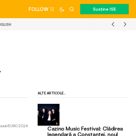
FOLLOW
Susține ISE
NGLISH
4
ALTE ARTICOLE...
cebook/EURO 2024
Cazino Music Festival: Clădirea
legendară a Constanței, noul