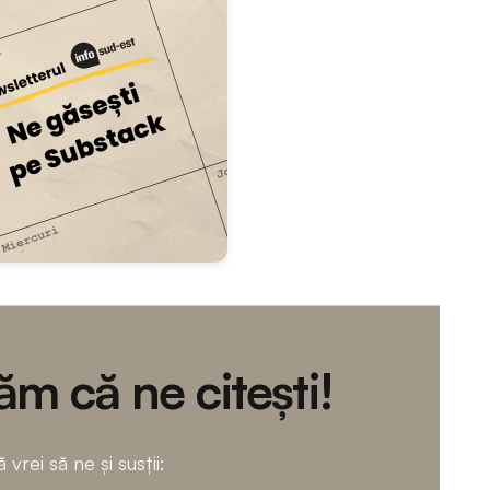
m că ne citești!
 vrei să ne și susții: