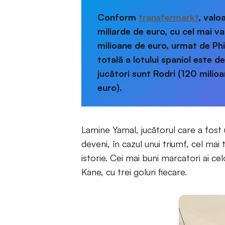
Conform
transfermarkt
, valo
miliarde de euro, cu cel mai v
milioane de euro, urmat de Phi
totală a lotului spaniol este d
jucători sunt Rodri (120 milio
euro).
Lamine Yamal, jucătorul care a fost u
deveni, în cazul unui triumf, cel ma
istorie. Cei mai buni marcatori ai c
Kane, cu trei goluri fiecare.