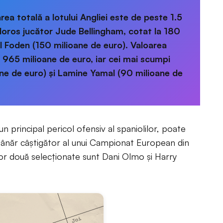
area totală a lotului Angliei este de peste 1.5
aloros jucător Jude Bellingham, cotat la 180
l Foden (150 milioane de euro). Valoarea
e 965 milioane de euro, iar cei mai scumpi
ane de euro) și Lamine Yamal (90 milioane de
n principal pericol ofensiv al spaniolilor, poate
i tânăr câștigător al unui Campionat European din
elor două selecționate sunt Dani Olmo și Harry