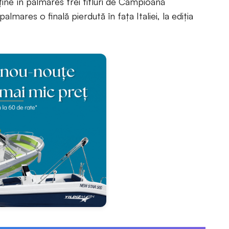
ne în palmares trei titluri de Campioană
lmares o finală pierdută în fața Italiei, la ediția