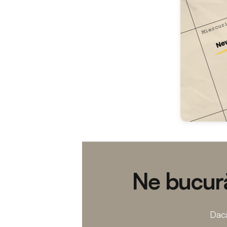
Ne bucură
Dacă