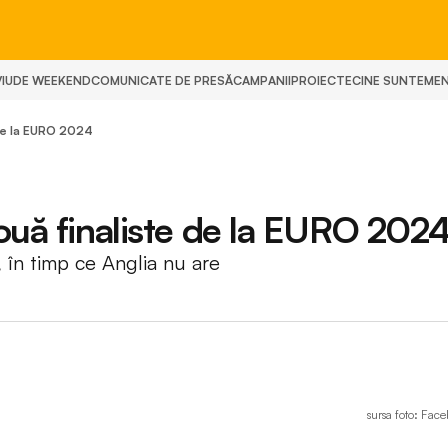
IU
DE WEEKEND
COMUNICATE DE PRESĂ
CAMPANII
PROIECTE
CINE SUNTEM
E
 de la EURO 2024
două finaliste de la EURO 202
 în timp ce Anglia nu are
sursa foto: Fa