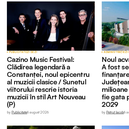
PUBLICITATE
ZI DE ZI
ADMINISTRAȚIE
ZI 
Cazino Music Festival:
Noul acv
Clădirea legendară a
A fost s
Constanței, noul epicentru
finanțare
al muzicii clasice / Sunetul
Județean
viitorului rescrie istoria
milioane
muzicii în stil Art Nouveau
fie gata 
(P)
2029
by
Publicitate
6 august 2026
by
Petruț Iacob
6 a