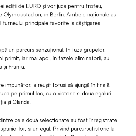
tei ediții de EURO și vor juca pentru trofeu,
 pe Olympiastadion, în Berlin. Ambele naționale au
 turneului principale favorite la câștigarea
după un parcurs senzațional. În faza grupelor,
ol primit, iar mai apoi, în fazele eliminatorii, au
 și Franța.
e impunător, a reușit totuși să ajungă în finală.
upa pe primul loc, cu o victorie și două egaluri.
ția și Olanda.
 dintre cele două selecționate au fost înregistrate
spaniolilor, și un egal. Privind parcursul istoric la