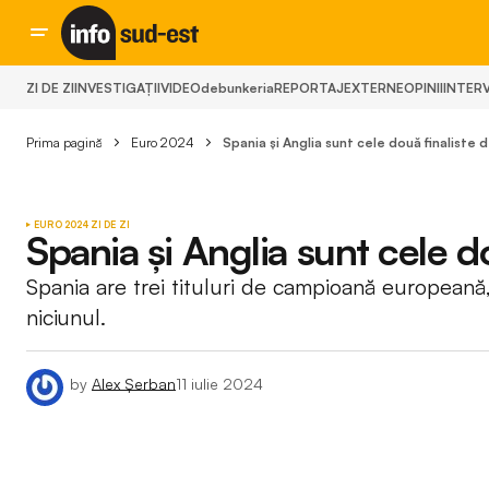
ZI DE ZI
INVESTIGAȚII
VIDEO
debunkeria
REPORTAJ
EXTERNE
OPINII
INTERV
Prima pagină
Euro 2024
Spania și Anglia sunt cele două finaliste
EURO 2024
ZI DE ZI
Spania și Anglia sunt cele 
Spania are trei tituluri de campioană europeană,
niciunul.
by
Alex Șerban
11 iulie 2024