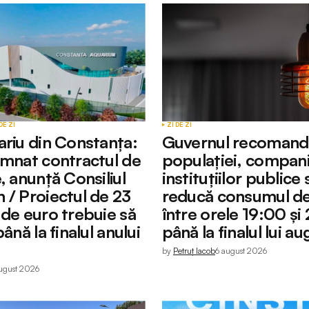
DE ZI
ZI DE ZI
ariu din Constanța:
Guvernul recomand
emnat contractul de
populației, companii
, anunță Consiliul
instituțiilor publice 
 / Proiectul de 23
reducă consumul de
 de euro trebuie să
între orele 19:00 și
până la finalul anului
până la finalul lui a
by
Petruț Iacob
6 august 2026
ugust 2026