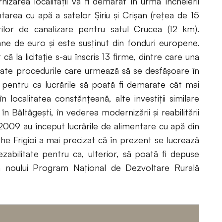
zarea localității va fi demarat în urma încheierii
ntarea cu apă a satelor Șiriu și Crișan (rețea de 15
rilor de canalizare pentru satul Crucea (12 km).
ane de euro și este susținut din fonduri europene.
ă la licitație s-au înscris 13 firme, dintre care una
 toate procedurile care urmează să se desfășoare în
e, pentru ca lucrările să poată fi demarate cât mai
n localitatea constănțeană, alte investiții similare
n Băltăgești, în vederea modernizării și reabilitării
 2009 au început lucrările de alimentare cu apă din
he Frigioi a mai precizat că în prezent se lucrează
ezabilitate pentru ca, ulterior, să poată fi depuse
ă noului Program Național de Dezvoltare Rurală