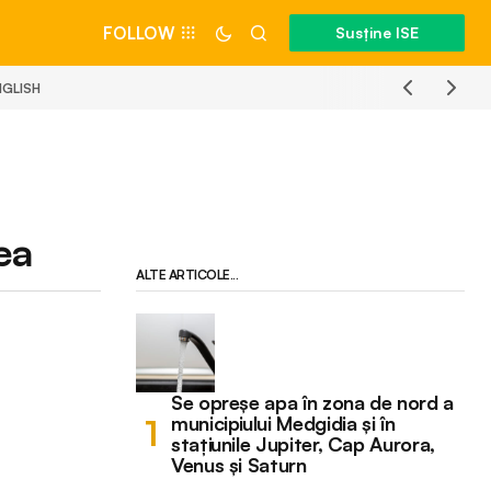
FOLLOW
Susține ISE
NGLISH
ea
ALTE ARTICOLE...
Se opreșe apa în zona de nord a
municipiului Medgidia și în
stațiunile Jupiter, Cap Aurora,
Venus și Saturn