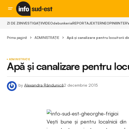
ZI DE ZI
INVESTIGAȚII
VIDEO
debunkeria
REPORTAJ
EXTERNE
OPINII
INTERV
Prima pagină
ADMINISTRAȚIE
Apă și canalizare pentru locuitorii di
ADMINISTRAȚIE
Apă și canalizare pentru locu
by
Alexandra Rândunică
2 decembrie 2015
Vești bune și pentru localnicii di