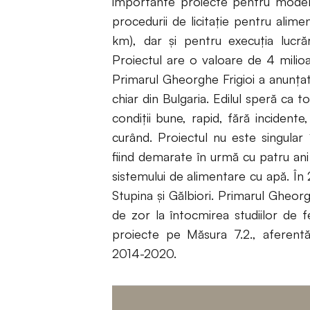
importante proiecte pentru moderni
procedurii de licitație pentru alime
km), dar și pentru execuția lucră
Proiectul are o valoare de 4 milio
Primarul Gheorghe Frigioi a anunțat c
chiar din Bulgaria. Edilul speră ca
condiții bune, rapid, fără incident
curând. Proiectul nu este singular î
fiind demarate în urmă cu patru ani î
sistemului de alimentare cu apă. În
Stupina și Gălbiori. Primarul Gheorg
de zor la întocmirea studiilor de f
proiecte pe Măsura 7.2., aferent
2014-2020.