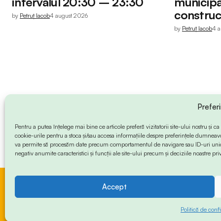
intervalul 20:30 – 23:30
municipal
construcț
by
Petruț Iacob
4 august 2026
by
Petruț Iacob
4 
Prefer
Pentru a putea înțelege mai bine ce articole preferă vizitatorii site-ului nostru și
cookie-urile pentru a stoca și/sau accesa informațiile despre preferințele dumneav
va permite să procesăm date precum comportamentul de navigare sau ID-uri unice
negativ anumite caracteristici și funcții ale site-ului precum și deciziile noastre priv
Accept
© 2024 Info-Sud-Est. All Rights Reserved.
Politică de confi