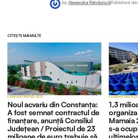
by
Alexandra Rândunică
Published
de
CITEȘTE MAI MULTE
ADMINISTRAȚIE
ZI DE ZI
ADMINISTRAȚIE
ZI 
Noul acvariu din Constanța:
1,3 mili
A fost semnat contractul de
organizar
finanțare, anunță Consiliul
Mamaia 2
Județean / Proiectul de 23
s-a ocup
milioane de euro trebuie să
ultimelor