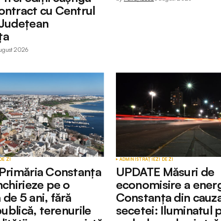
ontract cu Centrul
 Județean
ța
ugust 2026
DE ZI
ADMINISTRAȚIE
ZI DE ZI
 Primăria Constanța
UPDATE Măsuri de
nchirieze pe o
economisire a energi
de 5 ani, fără
Constanța din cauz
 publică, terenurile
secetei: Iluminatul 