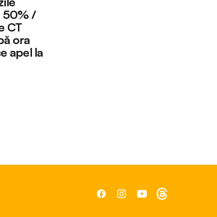
zile
u 50% /
ce CT
pă ora
e apel la