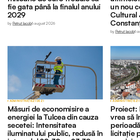
fie gata până la finalul anului
un nou c
2029
Cultural
Constan
by
Petruț Iacob
6 august 2026
by
Petruț Iacob
6 a
ADMINISTRAȚIE
ZI DE ZI
ADMINISTRAȚIE
ZI 
Măsuri de economisire a
Proiect:
energiei la Tulcea din cauza
vrea să î
secetei: Intensitatea
perioadă 
iluminatului public, redusă în
licitație