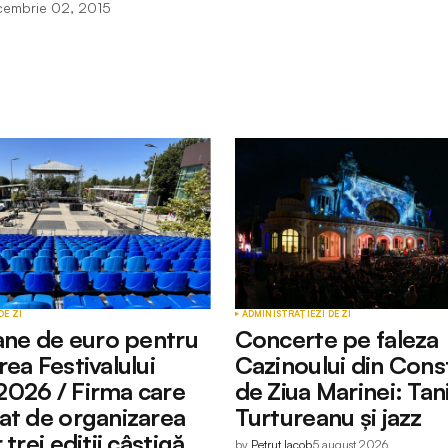
cembrie 02, 2015
DE ZI
ADMINISTRAȚIE
ZI DE ZI
oane de euro pentru
Concerte pe faleza
ea Festivalului
Cazinoului din Cons
026 / Firma care
de Ziua Marinei: Tan
at de organizarea
Turtureanu și jazz
 trei ediții câștigă
by
Petruț Iacob
5 august 2026