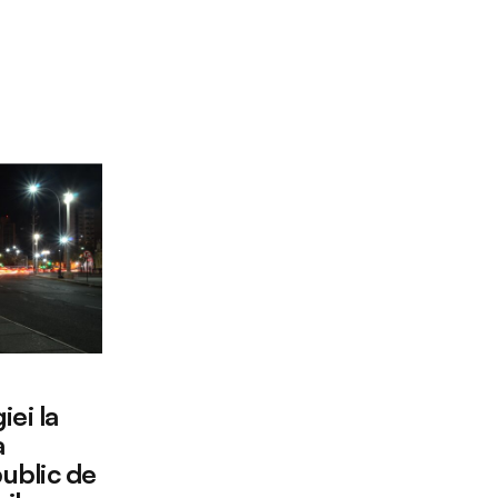
ei la
a
public de