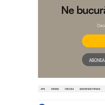
Ne bucură
Dacă
ABONEA
APA
CRISAN
CRUCEA
GHEORGHE FRIGIOI