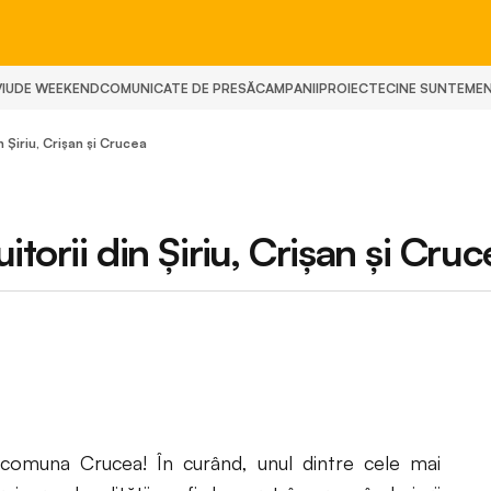
IU
DE WEEKEND
COMUNICATE DE PRESĂ
CAMPANII
PROIECTE
CINE SUNTEM
E
n Șiriu, Crișan și Crucea
itorii din Șiriu, Crișan și Cruc
n comuna Crucea! În curând, unul dintre cele mai