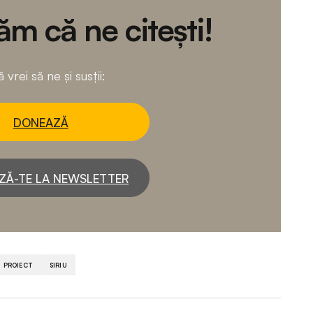
m că ne citești!
 vrei să ne și susții:
DONEAZĂ
ZĂ-TE LA NEWSLETTER
PROIECT
SIRIU