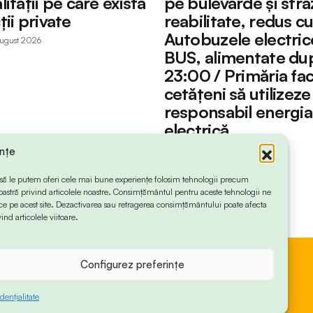
ității pe care există
pe bulevarde și stră
ii private
reabilitate, redus c
Autobuzele electri
august 2026
BUS, alimentate du
23:00 / Primăria fac
cetățeni să utilizeze
responsabil energia
electrică
by
Petruț Iacob
3 august 2026
ințe
 ca să le putem oferi cele mai bune experiențe folosim tehnologii precum
oastră privind articolele noastre. Consimțământul pentru aceste tehnologii ne
 pe acest site. Dezactivarea sau retragerea consimțământului poate afecta
ind articolele viitoare.
Configurez preferințe
dențialitate