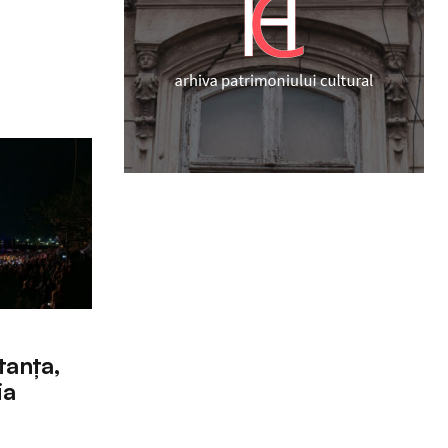
tanța,
ia