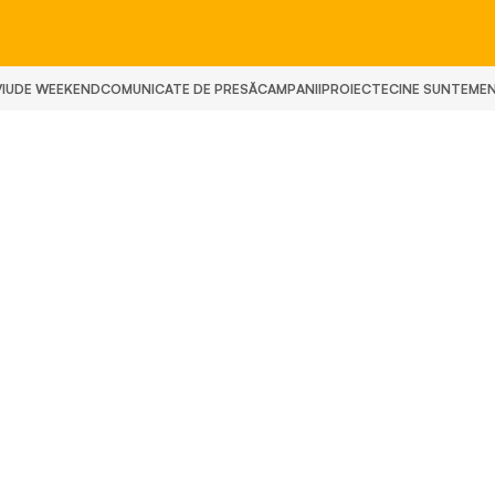
IU
DE WEEKEND
COMUNICATE DE PRESĂ
CAMPANII
PROIECTE
CINE SUNTEM
E