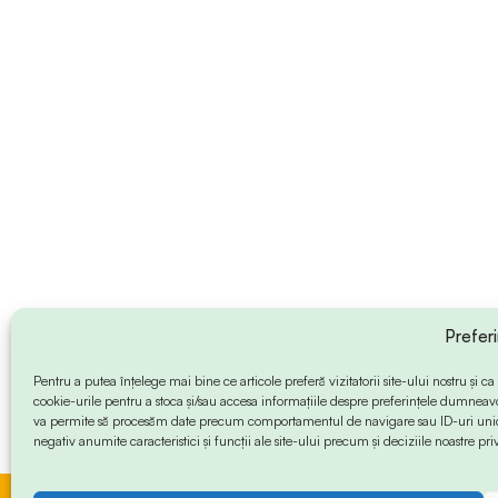
Prefer
Pentru a putea înțelege mai bine ce articole preferă vizitatorii site-ului nostru și
cookie-urile pentru a stoca și/sau accesa informațiile despre preferințele dumneav
va permite să procesăm date precum comportamentul de navigare sau ID-uri unice
negativ anumite caracteristici și funcții ale site-ului precum și deciziile noastre priv