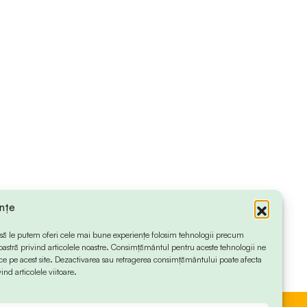
ințe
 ca să le putem oferi cele mai bune experiențe folosim tehnologii precum
oastră privind articolele noastre. Consimțământul pentru aceste tehnologii ne
 pe acest site. Dezactivarea sau retragerea consimțământului poate afecta
ind articolele viitoare.