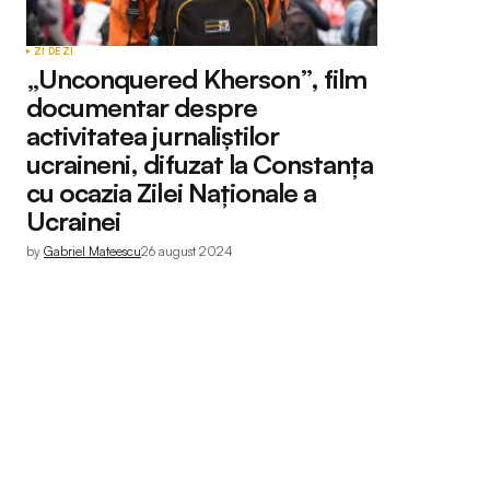
ZI DE ZI
„Unconquered Kherson”, film
documentar despre
activitatea jurnaliștilor
ucraineni, difuzat la Constanța
cu ocazia Zilei Naționale a
Ucrainei
by
Gabriel Mateescu
26 august 2024