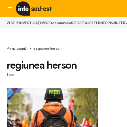
ZI DE ZI
INVESTIGAȚII
VIDEO
debunkeria
REPORTAJ
EXTERNE
OPINII
INTERV
Prima pagină
regiunea herson
regiunea herson
1 post