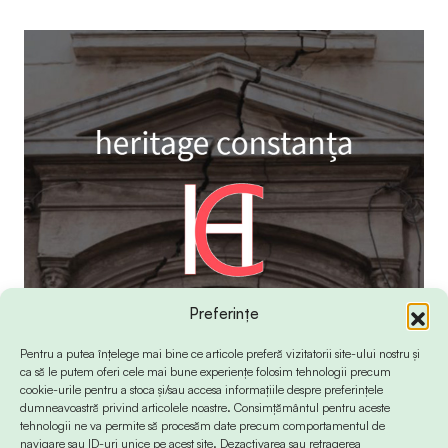
Preferințe
Pentru a putea înțelege mai bine ce articole preferă vizitatorii site-ului nostru și
ca să le putem oferi cele mai bune experiențe folosim tehnologii precum
cookie-urile pentru a stoca și/sau accesa informațiile despre preferințele
dumneavoastră privind articolele noastre. Consimțământul pentru aceste
tehnologii ne va permite să procesăm date precum comportamentul de
navigare sau ID-uri unice pe acest site. Dezactivarea sau retragerea