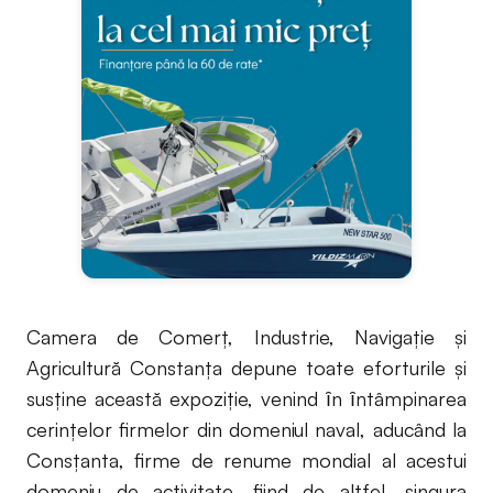
Camera de Comerț, Industrie, Navigație şi
Agricultură Constanța depune toate eforturile şi
susține această expoziție, venind ȋn ȋntâmpinarea
cerințelor firmelor din domeniul naval, aducând la
Consțanta, firme de renume mondial al acestui
domeniu de activitate, fiind de altfel, singura