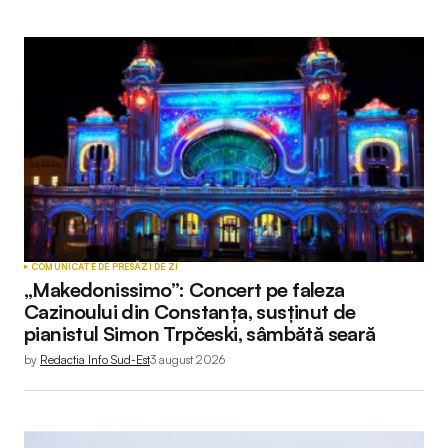
COMUNICATE DE PRESĂ
ZI DE ZI
„Makedonissimo”: Concert pe faleza
Cazinoului din Constanța, susținut de
pianistul Simon Trpčeski, sâmbătă seară
by
Redactia Info Sud-Est
3 august 2026