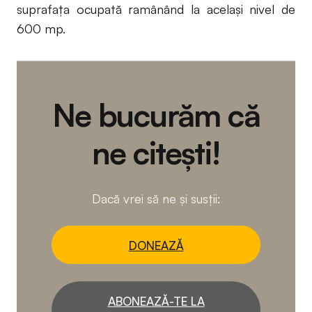
suprafața ocupată ramânând la acelaşi nivel de
600 mp.
Ne bucurăm că
ne citești!
Dacă vrei să ne și susții:
DONEAZĂ
ABONEAZĂ-TE LA